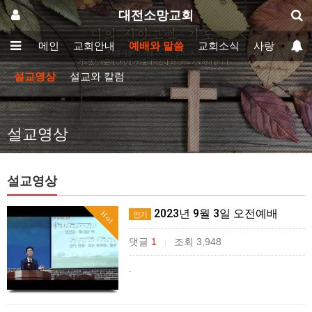
대전소망교회
메인
교회안내
예배와 말씀
교회소식
사랑방
설교영상
설교와 칼럼
설교영상
설교영상
2023년 9월 3일 오전예배
Hot
인기
댓글
1
조회 3,948
|
.