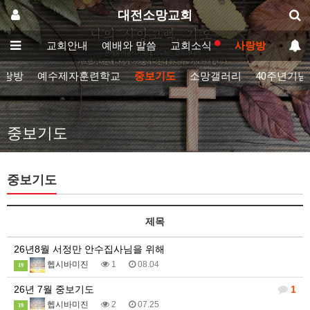
대전소망교회
메인
교회안내
예배와 말씀
교회소식
사랑방
사랑방
예수제자훈련학교
중보기도
소망갤러리
40주년기념
중보기도
중보기도
제목
26년8월 서정만 안수집사님을 위해
헵시바미진
1
08.04
19
26년 7월 중보기도
1
헵시바미진
2
07.25
19