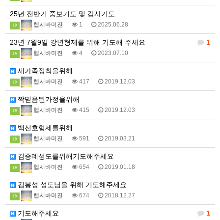
25년 전반기 중보기도 및 감사기도
헵시바미진
1
2025.06.28
19
23년 7월9일 강년형제를 위해 기도해 주세요
1
헵시바미진
4
2023.07.10
19
새가족정착을위해
헵시바미진
417
2019.12.03
19
짝믿음된가정을위해
헵시바미진
415
2019.12.03
19
백선호형제를위해
헵시바미진
591
2019.03.21
19
김종례성도를위해기도해주세요
헵시바미진
654
2019.01.18
19
김봉성 성도님을 위해 기도해주세요
헵시바미진
674
2018.12.27
19
기도해주세요
1