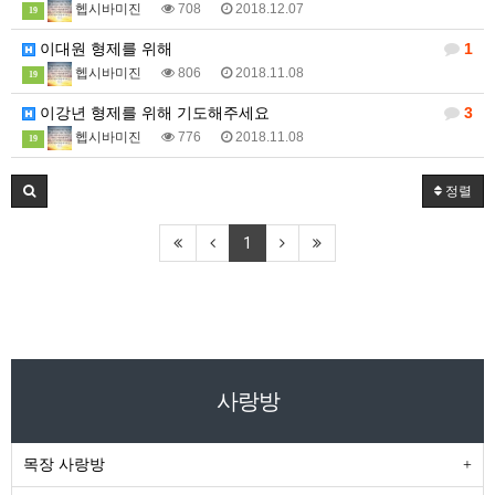
헵시바미진
708
2018.12.07
19
이대원 형제를 위해
1
헵시바미진
806
2018.11.08
19
이강년 형제를 위해 기도해주세요
3
헵시바미진
776
2018.11.08
19
정렬
1
사랑방
목장 사랑방