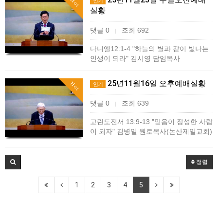
Hot
인기
실황
댓글 0
조회 692
|
다니엘12:1-4 "하늘의 별과 같이 빛나는
인생이 되라" 김시영 담임목사
25년11월16일 오후예배실황
Hot
인기
댓글 0
조회 639
|
고린도전서 13:9-13 "믿음이 장성한 사람
이 되자" 김병일 원로목사(논산제일교회)
정렬
1
2
3
4
5