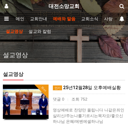
대전소망교회
메인
교회안내
예배와 말씀
교회소식
사랑방
설교영상
설교와 칼럼
설교영상
설교영상
25년12월28일 오후예배실황
Hot
인기
댓글 0
조회 752
|
영상예배로 찬양만 올립니다 나같은죄인
살리신/주는나를기르시는목자요/좋으신
하나님 은혜/에벤에셀하나님