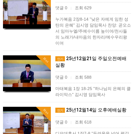
댓글 0
조회 629
|
누가복음 2장8-14 "낮은 자에게 임한 성
탄의 은혜" 김시영 담임목사 찬양: 곧오소
서 임마누엘/주예수이름 높이여/천사들
의 노래가/내마음의 한자리/예수우리왕
이여
25년12월21일 주일오전예배
Hot
인기
실황
댓글 0
조회 588
|
마태복음 1장 18-25 "하나님의 은혜의 클
라이막스" 김시영 담임목사
25년12월14일 오후예배실황
Hot
인기
댓글 0
조회 618
|
디모데후서 1장7-8 "두려움을 넘어 평강