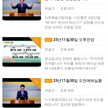
댓글 0
조회 613
|
요한복음 3장16절, 사도행전 4장12절
"왜 예수 믿어야 하는가?" 강한별 버스킹
찬양 사역자 간증및 찬양
25년11월30일 오후찬양
Hot
인기
댓글 0
조회 648
|
영상설교라 찬양만 올립니다. "주여우린
연약합니다/ 우리를 죄에서/ 예수님 때문
에 /내영혼이 은총입어/예수로사네"
25년11월30일 오전예배실황
Hot
인기
댓글 0
조회 620
|
누가복음10장1-12 "지금이 바로 전도할
때입니다" 김시영 담임목사