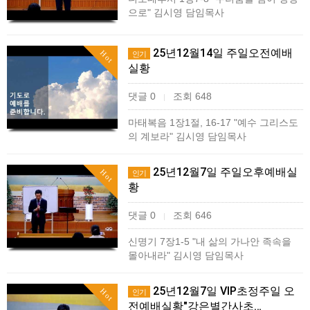
으로" 김시영 담임목사
25년12월14일 주일오전예배
Hot
인기
실황
댓글 0
조회 648
|
마태복음 1장1절, 16-17 "예수 그리스도
의 계보라" 김시영 담임목사
25년12월7일 주일오후예배실
Hot
인기
황
댓글 0
조회 646
|
신명기 7장1-5 "내 삶의 가나안 족속을
몰아내라" 김시영 담임목사
25년12월7일 VIP초정주일 오
Hot
인기
전예배실황"강은별간사초…