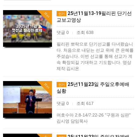
25년11월13-19필리핀 단기선
Hot
인기
교보고영상
댓글 0
조회 638
|
필리핀 뽀락으로 단기선교를 다녀왔습니
다. 처음으로 내딛는 선교 위에 큰 은혜를
주셨습니다. 이번 선교를 통해 선교가 계
속 확장되길 기대하고 기도합니다. 영상
제작:김시온
25년11월23일 주일오후예배
Hot
인기
실황
댓글 0
조회 617
|
여호수아 2:8-14/7:22-26 "구원과 심판"
김시영 담임목사
25년11월23일 주일오전예배