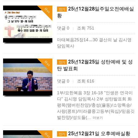
25년12월28일주일오전예배실
Hot
인기
황
댓글 0
조회 751
|
마태복음25장14ㅡ30 결산의 날 김시영
담임목사
25년12월25일 성탄예배 및 성
Hot
인기
탄 발표회
댓글 0
조회 616
|
1부/요한복음 3장 16-18 "인생은 연극이
다" 김시영 담임목사 2부 성탄발표회 화
평목(탬버린찬양)/충성(율동)/소망특송/
사랑(콩트)/미라클중고등부(워십)/믿음깃
발찬양)/성도들(…
더보기
25년12월21일 오후예배실황
Hot
인기