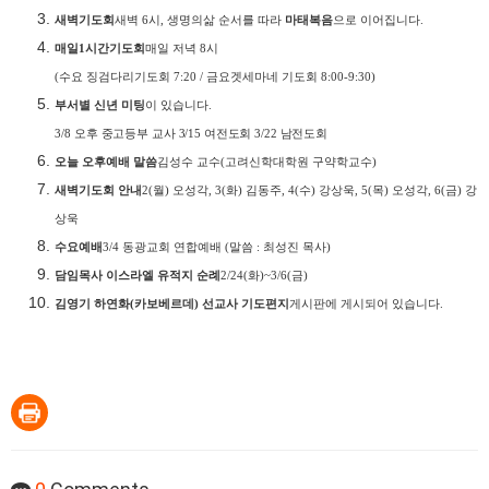
새벽기도회
새벽
6
시
,
생명의삶 순서를 따라
마태복음
으로 이어집니다
.
매일
1
시간기도회
매일 저녁
8
시
(
수요 징검다리기도회
7:20 /
금요겟세마네 기도회
8:00-9:30)
부서별 신년 미팅
이 있습니다
.
3/8
오후 중고등부 교사
3/15
여전도회
3/22
남전도회
오늘 오후예배 말씀
김성수 교수
(
고려신학대학원 구약학교수
)
새벽기도회 안내
2(
월
)
오성각
, 3(
화
)
김동주
, 4(
수
)
강상욱
, 5(
목
)
오성각
, 6(
금
)
강
상욱
수요예배
3/4
동광교회 연합예배
(
말씀
:
최성진 목사
)
담임목사 이스라엘 유적지 순례
2/24(
화
)~3/6(
금
)
김영기 하연화
(
카보베르데
)
선교사 기도편지
게시판에 게시되어 있습니다
.